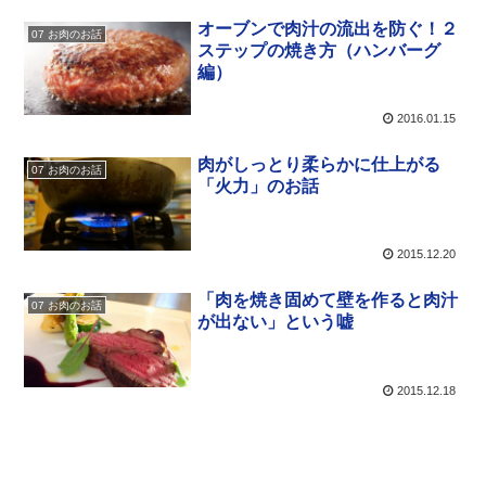
オーブンで肉汁の流出を防ぐ！２
07 お肉のお話
ステップの焼き方（ハンバーグ
編）
2016.01.15
肉がしっとり柔らかに仕上がる
07 お肉のお話
「火力」のお話
2015.12.20
「肉を焼き固めて壁を作ると肉汁
07 お肉のお話
が出ない」という嘘
2015.12.18