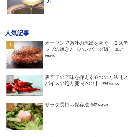
方
人気記事
オーブンで肉汁の流出を防ぐ！２ステ
ップの焼き方（ハンバーグ編）
1054
views
唐辛子の辛味を抑える６つの方法【ス
パイスの処方箋 その２】
994 views
サラダ長持ち保存法
847 views