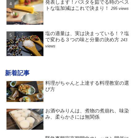
発表します！パスタを茹でる時のベス
トな塩加減はこれで決まり！
295 views
塩の適量は、実は決まっている！？塩
で変わる３つの味と分量の決め方
243
views
新着記事
料理がちゃんと上達する料理教室の選
び方
お酒やみりんは、煮物の煮崩れ、味染
み、柔らかさには無関係