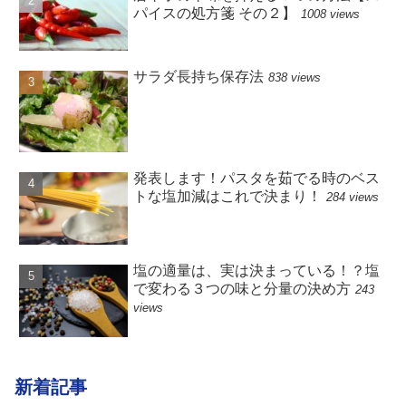
パイスの処方箋 その２】
1008 views
サラダ長持ち保存法
838 views
発表します！パスタを茹でる時のベス
トな塩加減はこれで決まり！
284 views
塩の適量は、実は決まっている！？塩
で変わる３つの味と分量の決め方
243
views
新着記事