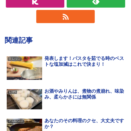
関連記事
発表します！パスタを茹でる時のベス
03 塩のお話
トな塩加減はこれで決まり！
お酒やみりんは、煮物の煮崩れ、味染
11 TIPS
み、柔らかさには無関係
あなたのその料理のクセ、大丈夫です
07 お肉のお話
か？