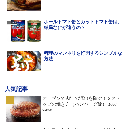
ホールトマト缶とカットトマト缶は、
11 TIPS
結局なにが違うの？
料理のマンネリを打開するシンプルな
11 TIPS
方法
人気記事
オーブンで肉汁の流出を防ぐ！２ステ
ップの焼き方（ハンバーグ編）
1060
views