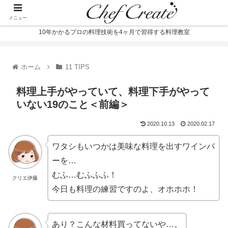
メニュー
10年かかるプロの料理技術を4ヶ月で習得する料理教室
ホーム
11 TIPS
料理上手がやっていて、料理下手がやって
いない19のこと＜前編＞
2020.10.13
2020.02.17
ワタシもいつかは美味な料理を出すワインバ
ーを…
むふ…むふふふ！
クリエ伊藤
今日も料理の練習ですのよ、オホホホ！
あり？こんな材料買ってないや…。