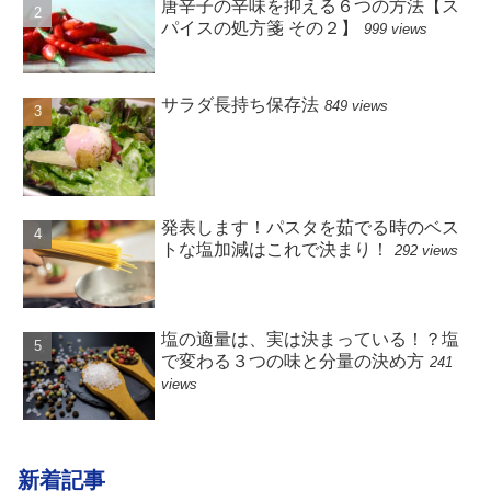
唐辛子の辛味を抑える６つの方法【ス
パイスの処方箋 その２】
999 views
サラダ長持ち保存法
849 views
発表します！パスタを茹でる時のベス
トな塩加減はこれで決まり！
292 views
塩の適量は、実は決まっている！？塩
で変わる３つの味と分量の決め方
241
views
新着記事