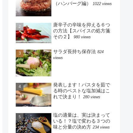
（ハンバーグ編）
1022 views
唐辛子の辛味を抑える６つ
の方法【スパイスの処方箋
その２】
980 views
サラダ長持ち保存法
824
views
発表します！パスタを茹で
る時のベストな塩加減はこ
れで決まり！
280 views
塩の適量は、実は決まって
いる！？塩で変わる３つの
味と分量の決め方
234 views