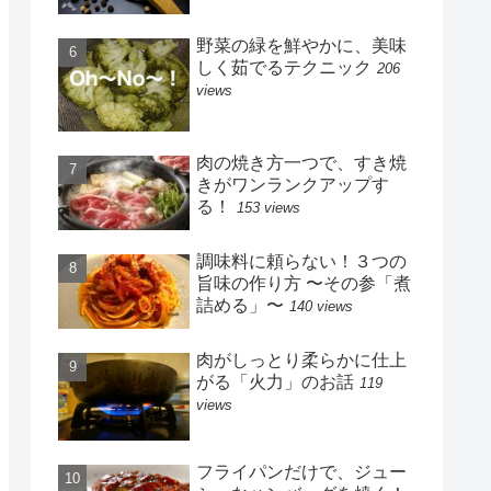
野菜の緑を鮮やかに、美味
しく茹でるテクニック
206
views
肉の焼き方一つで、すき焼
きがワンランクアップす
る！
153 views
調味料に頼らない！３つの
旨味の作り方 〜その参「煮
詰める」〜
140 views
肉がしっとり柔らかに仕上
がる「火力」のお話
119
views
フライパンだけで、ジュー